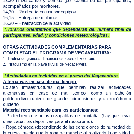
13:30 h Descanso y comida (por cuenta de los participantes,
acompañados por monitores.
14,30 – Raid de Aventura por equipos
16,15 – Entrega de diplomas
16,30 – Finalización de la actividad
*Horarios orientativos que dependerán del número final de
participantes, edad, y condiciones meteorológicas.
OTRAS ACTIVIDADES COMPLEMENTARIAS PARA
COMPLETAR EL PROGRAMA DE VEGAVENTURA:
Tirolina de grandes dimensiones sobre el Río Torio.
Piragüismo en la playa fluvial de Vegacervera
*Actividades no incluidas en el precio del Vegaventura
Alternativas en caso de mal tiempo:
Existen infraestructuras que permiten realizar actividades
alternativas en caso de mal tiempo, como un pabellón
polideportivo cubierto de grandes dimensiones y un rocódromo
cubierto.
Material recomendable para los participantes:
- Preferiblemente botas o zapatillas de montaña, (hay que llevar
unas zapatillas deportivas para el rocódromo).
- Ropa cómoda (dependiendo de las condiciones de humedad de
la cueva, puede que la ropa se manche al realizarla la actividad,