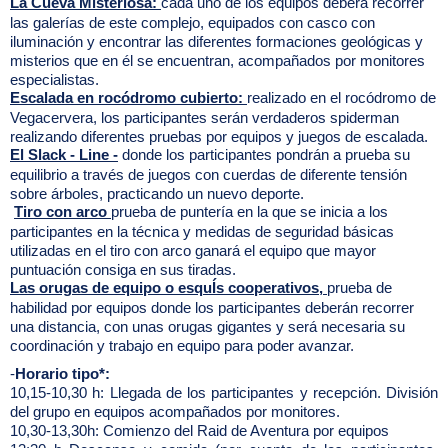
La Cueva Misteriosa:
cada uno de los equipos deberá recorrer
las galerías de este complejo, equipados con casco con
iluminación y encontrar las diferentes formaciones geológicas y
misterios que en él se encuentran, acompañados por monitores
especialistas.
Escalada en rocódromo cubierto:
realizado en el rocódromo de
Vegacervera, los participantes serán verdaderos spiderman
realizando diferentes pruebas por equipos y juegos de escalada.
El Slack - Line -
donde los participantes pondrán a prueba su
equilibrio a través de juegos con cuerdas de diferente tensión
sobre árboles, practicando un nuevo deporte.
Tiro con arco
prueba de puntería en la que se inicia a los
participantes en la técnica y medidas de seguridad básicas
utilizadas en el tiro con arco ganará el equipo que mayor
puntuación consiga en sus tiradas.
Las orugas de equipo o esquÍs cooperativos,
prueba de
habilidad por equipos donde los participantes deberán recorrer
una distancia, con unas orugas gigantes y será necesaria su
coordinación y trabajo en equipo para poder avanzar.
-
Horario tipo*:
10,15-10,30 h: Llegada de los participantes y recepción. División
del grupo en equipos acompañados por monitores.
10,30-13,30h: Comienzo del Raid de Aventura por equipos