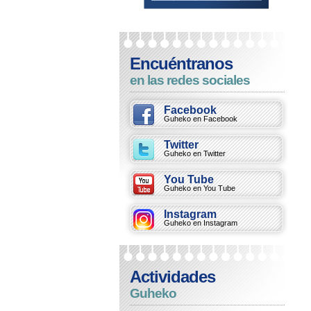
Encuéntranos
en las redes sociales
Facebook
Guheko en Facebook
Twitter
Guheko en Twitter
You Tube
Guheko en You Tube
Instagram
Guheko en Instagram
Actividades
Guheko