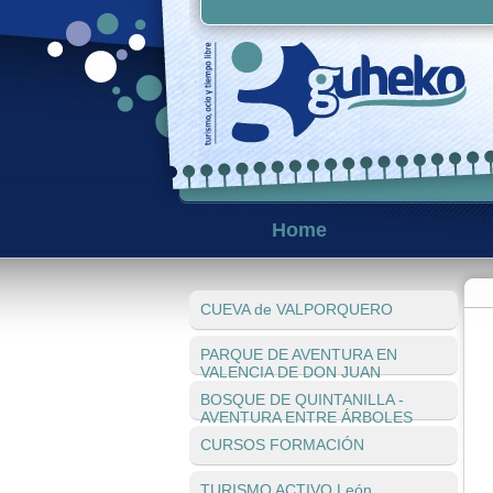
Home
CUEVA de VALPORQUERO
PARQUE DE AVENTURA EN
VALENCIA DE DON JUAN
BOSQUE DE QUINTANILLA -
AVENTURA ENTRE ÁRBOLES
CURSOS FORMACIÓN
TURISMO ACTIVO León