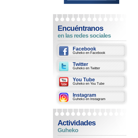
Encuéntranos
en las redes sociales
Facebook
Guheko en Facebook
Twitter
Guheko en Twitter
You Tube
Guheko en You Tube
Instagram
Guheko en Instagram
Actividades
Guheko