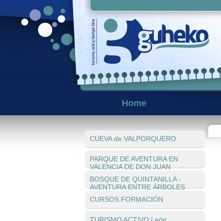
Home
CUEVA de VALPORQUERO
PARQUE DE AVENTURA EN
VALENCIA DE DON JUAN
BOSQUE DE QUINTANILLA -
AVENTURA ENTRE ÁRBOLES
CURSOS FORMACIÓN
TURISMO ACTIVO León